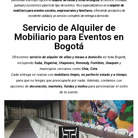
Bienvenido a la mejor opción en
alquiler de mesas y sillas en Bogotá
, un servicio confiable,
puntual y económico para todo tipo de eventos. Nos especializamos en el
alquiler de
mobiliario para eventos sociales, empresariales y familiares
, ofreciendo productos de
excelente calidad y un servicio completo de entrega a domicilio.
Servicio de Alquiler de
Mobiliario para Eventos en
Bogotá
Ofrecemos
servicio de alquiler de sillas y mesas a domicilio
en toda Bogotá,
incluyendo
Suba, Engativá, Chapinero, Kennedy, Fontibón, Usaquén
y
municipios cercanos como
Chía, Cota
.
Cada entrega se realiza con
mobiliario limpio, en perfecto estado y a tiempo
,
para que no tengas que preocuparte por nada. Además, contamos con
opciones de
decoración, manteles, fundas y moños
para personalizar el estilo
de tu evento.